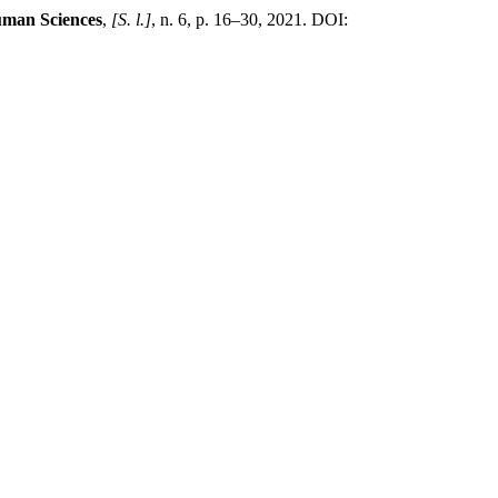
uman Sciences
,
[S. l.]
, n. 6, p. 16–30, 2021. DOI: