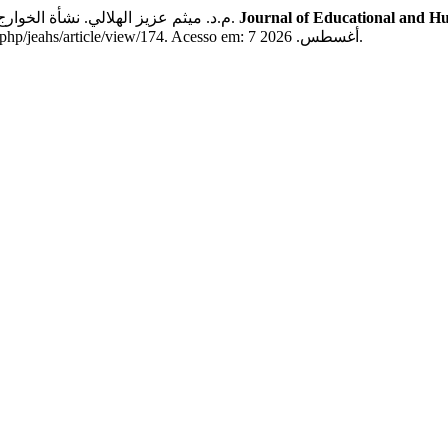
م.د. ميثم عزيز الهلالي. نشأة الخوارج: (دراسة تحليلية نقدية في رؤية المستشرق الألماني يوليوس فلهوزن).
Journal of Educational and H
10.33193/JEAHS.6.2021.174. Disponível em: http://jeahs.com/index.php/jeahs/article/view/174. Acesso em: 7 أغسطس. 2026.