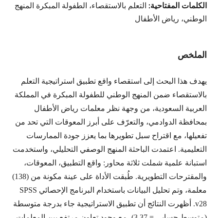
الكلمات المفتاحية:
التعلم بالاستقصاء، الطفولة المبكرة المنهج
الوطني، رياض الأطفال
الملخص
يهدف هذا البحث إلى استقصاء واقع تطبيق استراتيجية التعلم
بالاستقصاء ضمن المنهج الوطني للطفولة المبكرة في المملكة
العربية السعودية، من وجهة نظر معلمات رياض الأطفال
بمحافظة الدوادمي، والتعرّف على أبرز المعوقات التي تحد من
تفعيلها، مع اقتراح سبل تطويرها بما يعزز جودة الممارسات
التعليمية. اعتمدت الباحثة المنهج الوصفي التحليلي، واستخدمت
استبانة علمية شملت ثلاثة محاور: واقع التطبيق، المعوقات،
والمقترحات التطويرية. طُبقت الأداة على عينة مكونة من (138)
معلمة، وتم تحليل البيانات باستخدام البرنامج الإحصائي SPSS
v28. أظهرت النتائج أن تطبيق الاستراتيجية جاء بدرجة متوسطة
(متوسط حسابي = 3.37)، مع وجود تعاون مرتفع بين المعلمات