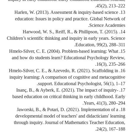
45(2), 213–222.
13. Harlen, W. (2013). Assessment & inquiry-based science
education: Issues in policy and practice. Global Network of
Science Academies.
14. Harwood, W. S., Reiff, R., & Phillipson, T. (2015).
Children’s scientific thinking and inquiry in early years. Science
Education, 99(2), 288–311.
15. Hmelo-Silver, C. E. (2004). Problem-based learning: What
and how do students learn? Educational Psychology Review,
16(3), 235–266.
16. Hmelo-Silver, C. E., & Azevedo, R. (2021). Scaffolding in
inquiry learning: A comparison of cognitive and metacognitive
support. Educational Psychologist, 56(1), 1–17.
17. Inanç, B., & Ayberk, E. (2021). The impact of inquiry-
based education on critical thinking in early childhood. Early
Years, 41(3), 280–294.
18. Jaworski, B., & Potari, D. (2021). Implementation of a
developmental model of teachers' and didacticians' learning
through inquiry. Journal of Mathematics Teacher Education,
24(2), 167–188.