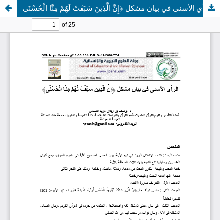
الرأي الأسنى في بيان مشكل ﴿إِنَّ الَّذِينَ سَبَقَتْ لَهُمْ مِنَّا الْحُسْنَى﴾