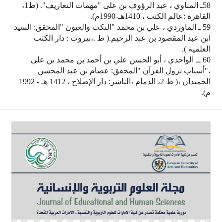
58ـ المناوي ، عبد الرؤوف بن على "مهمات التعاريف". (ط1،
القاهرة :عالم الكتب ، 1410هـ-1990م).
59 ـ الماوردي ، علي بن محمد "النكت والعيون "المحقق: السيد
ابن عبد المقصود بن عبد الرحيم.( ط .،بيروت : دار الكتب
العلمية ).
60 ــ الواحدي ، أبو الحسن علي بن أحمد بن محمد بن علي
،"أسباب نزول القرآن "المحقق: عصام بن عبد المحسن
الحميدان ،( ط 2، الدمام ،الناشر: دار الإصلاح ، 1412 هـ - 1992
م).