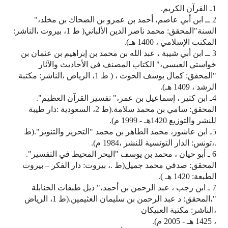
1ـ القرآن الكريم.
2 ــ ابن أبي عاصم، أحمد بن عمرو بن الضحاك بن مخلد،"
السنة"المحقق: محمد ناصر الدين الألباني( ط 1، بيروت ،الناشر:
المكتب الإسلامي ، 1400 هـ).
3 ــ ابن أبي شيبة ، عبد الله بن محمد بن إبراهيم بن عثمان بن
خواستي العبسي،" الكتاب المصنف في الأحاديث والآثار
"المحقق: كمال يوسف الحوت ، ( ط 1، الرياض ،الناشر: مكتبة
الرشد ، 1409 هـ).
4ـ ابن كثير ، إسماعيل بن عمر،" تفسير القرآن العظيم".
المحقق: سامي بن محمد سلامة.(ط 2، السعودية :دار طيبة
للنشر والتوزيع 1420هـ - 1999 م).
5ـ ابن عاشور، محمد الطاهر بن محمد "التحرير والتنوير".(ط
.،تونس: الدار التونسية للنشر ،1984 م).
6 ـ أبو حيان ، محمد بن يوسف "البحر المحيط في التفسير".
المحقق: صدقي محمد جميل(ط .، بيروت: دار الفكر – بيروت
الطبعة: 1420 هـ ).
7 ـ ابن رجب ، عبد الرحمن بن أحمد،" ذيل طبقات الحنابلة
"،المحقق: د عبد الرحمن بن سليمان العثيمين.(ط 1، الرياض
،الناشر: مكتبة العبيكان
، 1425 هـ - 2005 م).