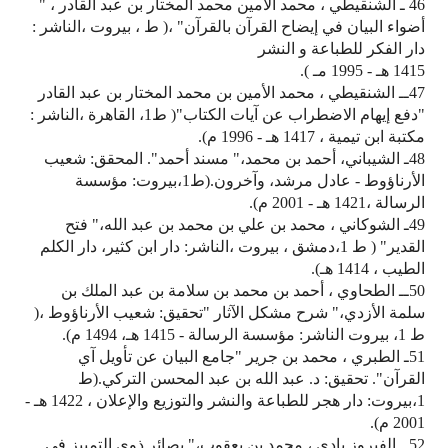
46 ـ الشنقيطي ، محمد الأمين محمد المختار بن عبد القادر ، "
أضواء البيان في إيضاح القرآن بالقرآن" ،( ط ، بيروت ،الناشر :
دار الفكر للطباعة و النشر
1415 هـ - 1995 مـ ).
47ــ الشنقيطي ، محمد الأمين بن محمد المختار بن عبد القادر
"دفع إيهام الاضطراب عن آيات الكتاب"( ط1، القاهرة ،الناشر :
مكتبة ابن تيمية ، 1417 هـ - 1996 م).
48ـ الشيباني، أحمد بن محمد،" مسند أحمد". المحقق: شعيب
الأرناؤوط - عادل مرشد، وآخرون.(ط1،بيروت: مؤسسة
الرسالة ،1421 هـ - 2001 م).
49ـ الشوكاني ، محمد بن علي بن محمد بن عبد الله،" فتح
القدير" ( ط 1،دمشق ، بيروت ،الناشر: دار ابن كثير، دار الكلم
الطيب ، 1414 هـ).
50ــ الطحاوي ، أحمد بن محمد بن سلامة بن عبد الملك بن
سلمة الأزدي،" شرح مشكل الآثار "تحقيق: شعيب الأرناؤوط ،(
ط 1، بيروت الناشر: مؤسسة الرسالة - 1415 هـ، 1494 م).
51ـ الطبري ، محمد بن جرير "جامع البيان عن تأويل آي
القرآن". تحقيق: د. عبد الله بن عبد المحسن التركي.(ط
1،بيروت: دار هجر للطباعة والنشر والتوزيع والإعلان ، 1422 هـ -
2001 م).
52 ـ الفيروز بادى ، محمد بن يعقوب،" بصائر ذوي التمييز في