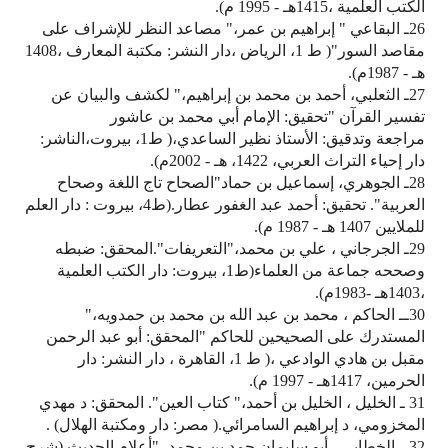
الكتب العلمية ،1415هـ - 1995 م).
26ـ البقاعي " إبراهيم بن عمر،" مصاعد النظر للإشراف على
مقاصد السور"( ط 1، الرياض ،دار النشر: مكتبة المعارف ،1408
هـ - 1987م).
27ـ الثعلبي، أحمد بن محمد بن إبراهيم،" لكشف والبيان عن
تفسير القرآن "تحقيق: الإمام أبي محمد بن عاشور
مراجعة وتدقيق: الأستاذ نظير الساعدي،( ط1، بيروت،الناشر:
دار إحياء التراث العربي، 1422، هـ - 2002م).
28ـ الجوهري، إسماعيل بن حماد"الصحاح تاج اللغة وصحاح
العربية". تحقيق: أحمد عبد الغفور عطار.(ط4، بيروت : دار العلم
للملايين 1407 هـ‍ - 1987 م).
29ـ الجرجاني ، علي بن محمد،"التعريفات".المحقق: ضبطه
وصححه جماعة من العلماء(ط1، بيروت: دار الكتب العلمية
،1403هـ -1983م).
30ــ الحاكم ، محمد بن عبد الله بن محمد بن حمدويه،"
المستدرك على الصحيحين للحاكم "المحقق: أبو عبد الرحمن
مقبل بن هادي الوادعي ،( ط 1، القاهرة ، دار النشر: دار
الحرمين، 1417هـ - 1997 م).
31 ـ الخليل ، الخليل بن أحمد،" كتاب العين". المحقق: د مهدي
المخزومي، د إبراهيم السامرائي.( مصر: دار ومكتبة الهلال) .
32ــ الخطابي ، أبو سليمان حمد بن محمد ،"أعلام الحديث (شرح