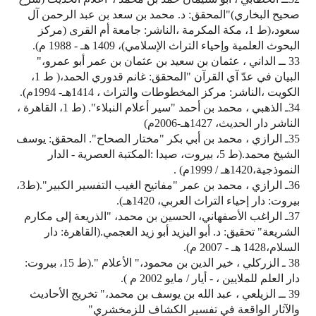
صحيح البخاري)"المحقق: د. محمد بن سعد بن عبد الرحمن آل
سعود،(ط 1، مكة المكرمة ،الناشر: جامعة أم القرى (مركز
البحوث العلمية وإحياء التراث الإسلامي)، 1409 هـ - 1988 م).
33 ــ الداني ، عثمان بن سعيد بن عثمان بن عمر أبو عمرو،"
البيان في عدّ آي القرآن "المحقق: غانم قدوري الحمد،( ط 1،
الكويت ،الناشر: مركز المخطوطات والتراث ، 1414هـ- 1994م).
34ـ الذهبي ، محمد بن أحمد "سير أعلام النبلاء". (ط 1، القاهرة ،
الناشر دار الحديث، 1427هـ-2006م)
35ـ الرازي ، محمد بن أبي بكر "مختار الصحاح". المحقق: يوسف
الشيخ محمد.(ط 5، بيروت، صيدا :المكتبة العصرية - الدار
النموذجية،1420هـ / 1999م) .
36ـ الرازي ، محمد بن عمر "مفاتيح الغيب التفسير الكبير".(ط3،
بيروت: دار إحياء التراث العربي، 1420هـ).
37ـ الراغب الأصفهاني، الحسين بن محمد، "الذريعة إلى مكارم
الشريعة" تحقيق: د. أبو اليزيد أبو زيد العجمي.(القاهرة: دار
السلام،1428 هـ - 2007 م).
38 ـ الزركلي ، خير الدين بن محمود،" الأعلام ".(ط 15، بيروت:
دار العلم للملايين ، - أيار / مايو 2002 م ).
39 ــ الزيلعي ، عبد الله بن يوسف بن محمد،" تخريج الأحاديث
والآثار الواقعة في تفسير الكشاف للزمخشري"