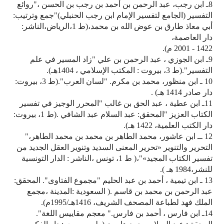
8ـ ابن رجب، عبد الرحمن بن أحمد بن رجب بن الحسن ،"روائع
التفسير (الجامع لتفسير الإمام ابن رجب الحنبلي)"جمع وترتيب:
أبي معاذ طارق بن عوض الله بن محمد،(ط 1،الرياض،الناشر:
دار العاصمة،
1422 - 2001 م).
9ـ ابن الجوزي ، عبد الرحمن بن علي "زاد المسير في علم
التفسير".(ط 3، بيروت : المكتب الإسلامي ، 1404هـ).
10 ـ ابن منظور، محمد بن مكرم. "لسان العرب".(ط 3، بيروت:
دار صادر 1414 هـ) .
11ـ ابن عطية ، عبد الحق بن غالب "المحرر الوجيز في تفسير
الكتاب العزيز "المحقق: عبد السلام عبد الشافي .(ط 1، بيروت:
دار الكتب العلمية، 1422 هـ).
12 ــ ابن عاشور، محمد الطاهر بن محمد بن محمد الطاهر،"
التحرير والتنوير «تحرير المعنى السديد وتنوير العقل الجديد من
تفسير الكتاب المجيد»"،( ط 1، تونس ،الناشر : الدار التونسية
للنشر،1984 هـ ).
13 ـ ابن تيمية ، أحمد بن عبد الحليم "مجموع الفتاوى". المحقق:
عبد الرحمن بن محمد بن قاسم .( السعودية :المدينة ،مجمع
الملك فهد لطباعة المصحف الشريف، 1416هـ/1995م).
14ـ ابن فارس ، أحمد بن فارس." معجم مقاييس اللغة".