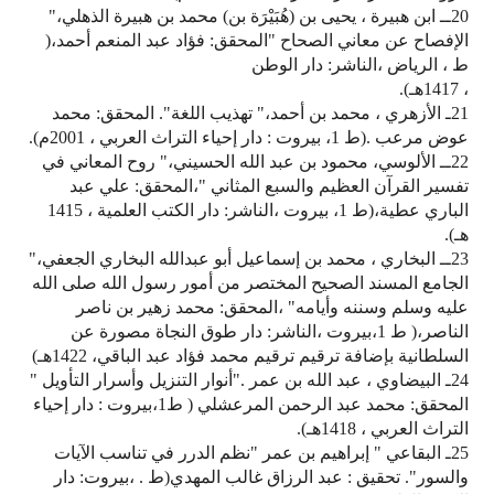
20ــ ابن هبيرة ، يحيى بن (هُبَيْرَة بن) محمد بن هبيرة الذهلي،"
الإفصاح عن معاني الصحاح "المحقق: فؤاد عبد المنعم أحمد،(
ط ، الرياض ،الناشر: دار الوطن
، 1417هـ).
21ـ الأزهري ، محمد بن أحمد،" تهذيب اللغة". المحقق: محمد
عوض مرعب .(ط 1، بيروت : دار إحياء التراث العربي ، 2001م).
22ــ الألوسي، محمود بن عبد الله الحسيني،" روح المعاني في
تفسير القرآن العظيم والسبع المثاني "،المحقق: علي عبد
الباري عطية،(ط 1، بيروت ،الناشر: دار الكتب العلمية ، 1415
هـ).
23ــ البخاري ، محمد بن إسماعيل أبو عبدالله البخاري الجعفي،"
الجامع المسند الصحيح المختصر من أمور رسول الله صلى الله
عليه وسلم وسننه وأيامه" ،المحقق: محمد زهير بن ناصر
الناصر،( ط 1،بيروت ،الناشر: دار طوق النجاة مصورة عن
السلطانية بإضافة ترقيم ترقيم محمد فؤاد عبد الباقي، 1422هـ)
24ـ البيضاوي ، عبد الله بن عمر ."أنوار التنزيل وأسرار التأويل "
المحقق: محمد عبد الرحمن المرعشلي ( ط1،بيروت : دار إحياء
التراث العربي ، 1418هـ).
25ـ البقاعي " إبراهيم بن عمر "نظم الدرر في تناسب الآيات
والسور". تحقيق : عبد الرزاق غالب المهدي(ط . ،بيروت: دار