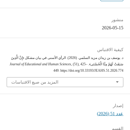
منشور
2026-05-15
كيفية الاقتباس
د. يوسف بن زيدان مزيد السلمي. (2026). الرأي الأسنى في بيان مشكل ﴿إِنَّ الَّذِينَ
سَبَقَتْ لَهُمْ مِنَّا الْحُسْنَى﴾.
, (51), 425–
Journal of Educational and Human Sciences
449. https://doi.org/10.33193/JEAHS.51.2026.774
المزيد من صيغ الاقتباسات
إصدار
عدد 51 (2026)
القسم