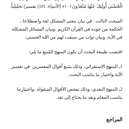
الْحُسْنَى أُولَئِكَ عَنْهَا مُبْعَدُونَ١٠١﴾ [الأنبياء: 101] تفسيرا تحليلياً.
المبحث الثالث : في بيان معنى المشكل لغة واصطلاحا ،
الحكمة من جوده في القرآن الكريم ،وبيان المسائل المشكلة
في الآية، وبيان ثواب من سبقت لهم من الله الحسنى.
اقتضت طبيعة البحث أن يكون المنهج المُتبع ما يلي:
1ـ المنهج الاستقرائي، وذلك بتتبع أقوال المفسرين في تفسير
الآية واختيار ما يناسب البحث.
2ـ المنهج النقدي، وذلك بفحص الأقوال المنقولة ،واختيارما
يناسب المقام ونقد ما يحتاج إلى نقد.
المراجع