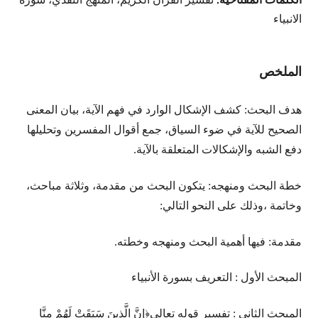
الانبياء
الملخص
هدف البحث: كشف الإشكال الوارد في فهم الآية، بيان المعنى
الصحيح للآية في ضوء السياق، جمع أقوال المفسرين وتحليلها
دفع الشبه والإشكالات المتعلقة بالآية.
خطة البحث ومنهجه: يتكون البحث من مقدمة، وثلاثة مباحث،
وخاتمة ،وذلك على النحو التالي:
مقدمة: فيها أهمية البحث ومنهجه وخطته.
المبحث الأول : التعريف بسورة الأنبياء
المبحث الثاني : تفسير قوله تعالى﴿إِنَّ الَّذِينَ سَبَقَتْ لَهُمْ مِنَّا