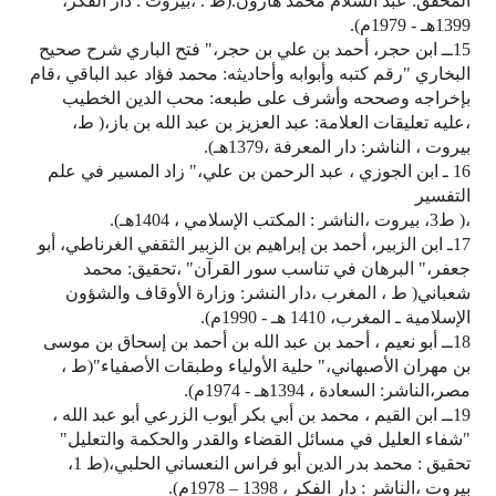
المحقق: عبد السلام محمد هارون.(ط . ،بيروت : دار الفكر،
1399هـ - 1979م).
15ــ ابن حجر، أحمد بن علي بن حجر،" فتح الباري شرح صحيح
البخاري "رقم كتبه وأبوابه وأحاديثه: محمد فؤاد عبد الباقي ،قام
بإخراجه وصححه وأشرف على طبعه: محب الدين الخطيب
،عليه تعليقات العلامة: عبد العزيز بن عبد الله بن باز،( ط،
بيروت ، الناشر: دار المعرفة ،1379هـ).
16 ـ ابن الجوزي ، عبد الرحمن بن علي،" زاد المسير في علم
التفسير
،( ط3، بيروت ،الناشر : المكتب الإسلامي ، 1404هـ).
17ـ ابن الزبير، أحمد بن إبراهيم بن الزبير الثقفي الغرناطي، أبو
جعفر،" البرهان في تناسب سور القرآن" ،تحقيق: محمد
شعباني( ط ، المغرب ،دار النشر: وزارة الأوقاف والشؤون
الإسلامية ـ المغرب، 1410 هـ - 1990م).
18ــ أبو نعيم ، أحمد بن عبد الله بن أحمد بن إسحاق بن موسى
بن مهران الأصبهاني،" حلية الأولياء وطبقات الأصفياء"(ط ،
مصر،الناشر: السعادة ، 1394هـ - 1974م).
19ــ ابن القيم ، محمد بن أبي بكر أيوب الزرعي أبو عبد الله ،
"شفاء العليل في مسائل القضاء والقدر والحكمة والتعليل"
تحقيق : محمد بدر الدين أبو فراس النعساني الحلبي،(ط 1،
بيروت ،الناشر : دار الفكر ، 1398 – 1978م).