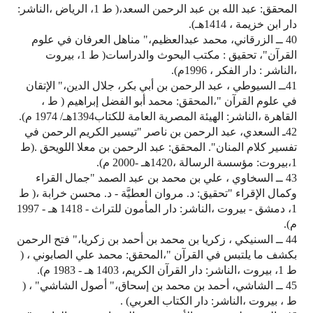
المحقق: عبد الله بن عبد الرحمن السعد،( ط 1، الرياض ،الناشر:
دار ابن خزيمة ، 1414هـ).
40 ــ الزرقاني، محمد عبدالعظيم،" مناهل العرفان في علوم
القرآن"، تحقيق : مكتب البحوث والدراسات( ط 1، بيروت
،الناشر : دار الفكر ، 1996م).
41ــ السيوطي ، عبد الرحمن بن أبي بكر، جلال الدين،" الإتقان
في علوم القرآن "،المحقق: محمد أبو الفضل إبراهيم ( ط ،
القاهرة ،الناشر: الهيئة المصرية العامة للكتاب1394هـ/ 1974 م).
42ـ السعدي، عبد الرحمن بن ناصر "تيسير الكريم الرحمن في
تفسير كلام المنان". المحقق: عبد الرحمن بن معلا اللويحق .(ط
1،بيروت: مؤسسة الرسالة ،1420هـ -2000 م).
43 ــ السخاوي ، علي بن محمد بن عبد الصمد "جمال القراء
وكمال الإقراء "تحقيق: د. مروان العطيَّة - د. محسن خرابة ،( ط
1، دمشق - بيروت ،الناشر: دار المأمون للتراث - 1418 هـ - 1997
م).
44 ــ السنيكي ، زكريا بن محمد بن أحمد بن زكريا،" فتح الرحمن
بكشف ما يلتبس في القرآن "،المحقق: محمد علي الصابوني ، (
ط 1، بيروت ،الناشر: دار القرآن الكريم، 1403 هـ - 1983 م).
45 ــ الشاشي، أحمد بن محمد بن إسحاق،" أصول الشاشي" ، (
ط ، بيروت ،الناشر: دار الكتاب العربي) .