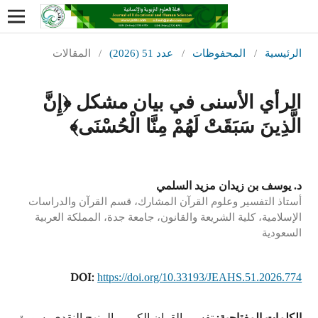
الرئيسية
/
المحفوظات
/
عدد 51 (2026)
/
المقالات
الرأي الأسنى في بيان مشكل ﴿إِنَّ
الَّذِينَ سَبَقَتْ لَهُمْ مِنَّا الْحُسْنَى﴾
د. يوسف بن زيدان مزيد السلمي
أستاذ التفسير وعلوم القرآن المشارك، قسم القرآن والدراسات
الإسلامية، كلية الشريعة والقانون، جامعة جدة، المملكة العربية
السعودية
DOI:
https://doi.org/10.33193/JEAHS.51.2026.774
الكلمات المفتاحية:
تفسير القران الكريم، المنهج النقدي، سورة