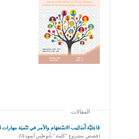
المقالات
فَاعِليَّة أَسَالِيب الاسْتفهَام والأمر في تَنْميَة مهارات ا
(قصص مشروع "كلمة" بأبوظبي أنموذجًا)