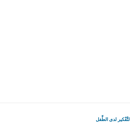
لتَّفْكير لدى الطِّفل