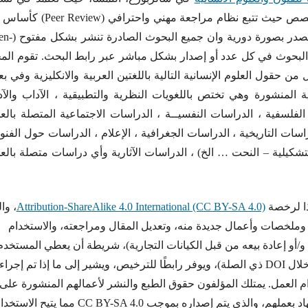
للبحوث على التحرير والمراجعة من قبل كادر متخصص حيث تتبع نظام مراجعة مهني واحتر
عملية تقييم وتحكيم البحوث قبل نشرها، كما أنها تصدر
كل البحوث في كل عدد أو إصدار بشكل مباشر عبر رابط البحث. تقوم الم
ن حقول العلوم الإنسانية التالية باللغتين العربية والانكليزية وفي 
المنشورة وهي تختص باللغويات النظرية والتطبيقية ، الآداب والآد
 الفلسفية ، الدراسات النفسيــة ، الدراسات الاجتماعية المتصلة بالع
راسات التاريخية ، الدراسات الجغرافية ، الإعلام ، الدراسات حول الفنو
شكيلية – النحت … الخ) ، الدراسات الآثارية وأي دراسات متصلة بالع
هذا لرخصة
Attribution-ShareAlike 4.0 International (CC BY-SA 4.0)
، وا
ملخصات وأعمال جديدة منه، وتعديل المقال ومراجعته، والاستخدام
 و/أو إعادة بيعه من قبل الكيانات التجارية)، شريطة أن يعطي المستخدم
الفضل المناسب (مع رابط إلى النشر الرسمي من خلال DOI ذي الصلة)، ويوفر رابطًا للترخيص، ويشير إلى ما إذا تم إجراء
ام العمل. يمتلك المؤلفون حقوق الطبع والنشر لأعمالهم المنشورة على
موقع المجلة، بينما تتحمل المجلة مسؤولية الاستشهاد بعملهم، والذي يتم إصداره بموجب CC BY-SA 4.0 مما يتيح ا