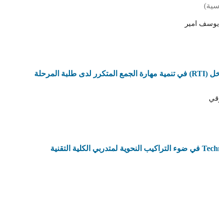
سية)
 يوسف امير
أثر استخدام أداة Plickers ضمن إطارالاستجابة للتدخل (RTI) في تنمية مهارة الجمع المتكرر لدى طلبة المرحلة
قي