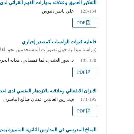
التفكير العميق وعلاقته بمهارات الفهم القرائي لد
علي ناصر دنبوس
125-134
PDF
فاعلية قنوات الواتساب كمصدر إخباري
(دراسة ميدانية حول تصورات المستخدمين نحو الفائ
د. بدور العتيبي، لما قمصاني، هدايه الحر
135-170
PDF
الاتزان الانفعالي وعلاقته بالازدهار النفسي لدى ا
م.د. زين العابدين عدنان صالح الياسري
171-195
PDF
المناخ المدرسي في المدارس الثانوية المتميزة بمدي