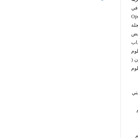
افي (Peer Review) كأساس في
 بصورة دورية وان جميع البحوث الصادرة تنشر بشكل مفتوح (Open-
جلة
بعض
اب
لوم
ن (
لوم
لتي
لاستخدام