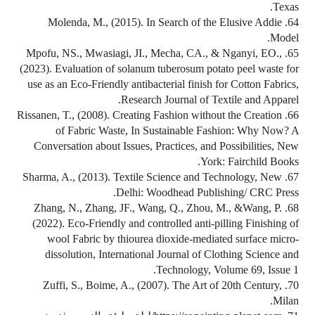
Texas.
64. Molenda, M., (2015). In Search of the Elusive Addie
Model.
65. Mpofu, NS., Mwasiagi, JI., Mecha, CA., & Nganyi, EO.,
(2023). Evaluation of solanum tuberosum potato peel waste for
use as an Eco-Friendly antibacterial finish for Cotton Fabrics,
Research Journal of Textile and Apparel.
66. Rissanen, T., (2008). Creating Fashion without the Creation
of Fabric Waste, In Sustainable Fashion: Why Now? A
Conversation about Issues, Practices, and Possibilities, New
York: Fairchild Books.
67. Sharma, A., (2013). Textile Science and Technology, New
Delhi: Woodhead Publishing/ CRC Press.
68. Zhang, N., Zhang, JF., Wang, Q., Zhou, M., &Wang, P.
(2022). Eco-Friendly and controlled anti-pilling Finishing of
wool Fabric by thiourea dioxide-mediated surface micro-
dissolution, International Journal of Clothing Science and
Technology, Volume 69, Issue 1.
70. Zuffi, S., Boime, A., (2007). The Art of 20th Century,
Milan.