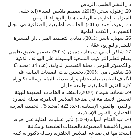
دار النشر العلمي، الرياض.
20. زغلول، سحر. (2015). تصميم ملابس النساء (الداخلية،
المنزلية، الخارجية، الرياضية)، دار الزهراء، الرياض.
25. زهرة، أحمد. (2015). الخامات الطبيعية والصناعية في مجال
النسيج، دار الكتب العلمية.
26. سهيل، ياسر. (2012). مبادئ التصميم الفني، دار المسيرة
للنشر والتوزيع، عمّان.
27. شاكر، أماني. سمعان، دميان. (2013). تصميم تطبيق تعليمي
يصلح لتعلم التراكيب النسجية البسيطة على الهواتف الذكية
والكمبيوتر اللوحي، مجلة التصميم الدولية، (عدد 4)، (مجلد 3(.
28. شاهين، مي. (2005). تحسين ثبات الصبغات النباتية على
الألياف الطبيعية باستخدام مواد صديقة للبيئة، رسالة دكتوراه،
كلية الفنون التطبيقية، جامعة حلوان.
29. شحاته، شيماء. (2020). استخدام الخامات الصديقة للبيئة
لتحقيق الاستدامة في صناعة الملابس الجاهزة، مجلة العمارة
والفنون والعلوم الإنسانية، (عدد 22)، (مجلد 5)، الجمعية العربية
للحضارة والفنون الإسلامية.
30. عبد الفتاح، لمياء. (2004). تأثير عمليات العناية على خواص
بعض الأقمشة المصبوغة بالصبغات الطبيعية وإمكانية
استخدامها في صناعة الملابس الجاهزة، رسالة دكتوراه، كلية