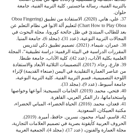
بالتربية الفنية، رسالة ماجستير، كلية التربية الفنية، جامعة
حلوان.
37. علي، هاني. (2020). الاستفادة من تطبيق (Oboa Fingering
Chart How to Play Oboa) لتعليم ألة الابوا في نظام التعلم عن
بعد للطالب المبتدئ في ظل جائحة كورونا، مجلة البحوث في
المجالات التربية النوعية، (عدد 31)، (مجلد 6)، جامعة المنيا.
38. عمران، شيماء. (2021). تصميم تطبيق ذكي لتدريس
المقررات الدراسية في البيئة الرقمية: دراسة تطبيقية"، المجلة
العلمية بكلية الآداب، (عدد 42)، كلية الآداب، جامعة طنطا.
39. فارغ، رجاء. (2017). التصميمات الثلاثية الأبعاد والاستفادة
من عناصر العمارة التقليدية في اليمن (صنعاء القديمة) لإثراء
اللوحة التصميمية، قسم التربية الفنية، كلية التربية النوعية،
جامعة أسيوط، (عدد 9)، (مجلد 33).
40. فتحي، محمد. (2019). الخامات النسيجية: أنواعها وخواصها
واستخداماتها، دار الفكر العربي، القاهرة.
41. قعدان، محمد. (2016). الحياة الخضراء- المباني الخضراء،
مكتبة العبيكان، السعودية.
42. قاسم، لمياء. محمود، نسرين. حافظ، أميرة. (2019).
الحروف العربية كأيقونة بصرية في تصميم العلامات التجارية،
مجلة العمارة والفنون، (عدد 17)، (مجلد 4)، الجمعية العربية