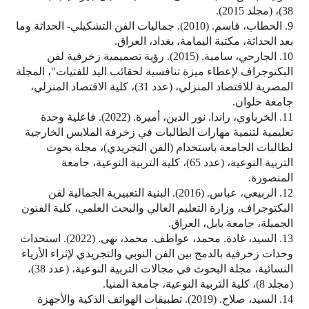
38)، (مجلد 2015).
9. الحطاب، قاسم. (2010). جماليات الفن التشكيلي- الحداثة وما
بعد الحداثة، مكتبة اليمامة، بغداد، العراق.
10. الجارحي، سامية. (2015). رؤية تصميمية زخرفية لفن
البكتوجراف لإعطاء ميزة تنافسية لحقائب اليد للفتيات"، المجلة
المصرية للاقتصاد المنزلي، (عدد 31)، كلية الاقتصاد المنزلي،
جامعة حلوان.
11. الخرباوي، راندا. نور الدين، أميرة. (2022). فاعلية وحدة
تعليمية لتنمية مهارات الطالبات في زخرفة الملابس الخارجية
لطالبات الجامعة باستخدام (الفن التجريدي)، مجلة بحوث
التربية النوعية، (عدد 65)، كلية التربية النوعية، جامعة
المنصورة.
12. الربيعي، عباس. (2016). البنية التعبيرية الجمالية لفن
البكتوجراف، وزارة التعليم العالي والبحث العلمي، كلية الفنون
الجميلة، جامعة بابل، العراق.
13. السيد، غادة. محمد، عواطف. محمد، نهى. (2022). استحداث
وحدات زخرفية بالدمج بين الفن النوبي والتجريدي لإثراء الأزياء
النسائية، مجلة البحوث في مجالات التربية النوعية، (عدد 38)،
(مجلد 8)، كلية التربية النوعية، جامعة المنيا.
14. السيد، صلاح. (2019). تطبيقات الهواتف الذكية والأجهزة