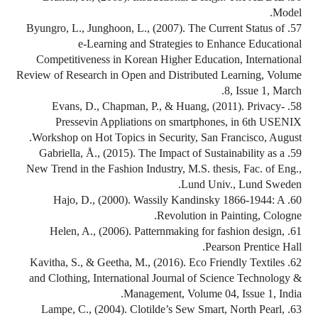
Model.
57. Byungro, L., Junghoon, L., (2007). The Current Status of
e-Learning and Strategies to Enhance Educational
Competitiveness in Korean Higher Education, International
Review of Research in Open and Distributed Learning, Volume
8, Issue 1, March.
58. Evans, D., Chapman, P., & Huang, (2011). Privacy-
Pressevin Appliations on smartphones, in 6th USENIX
Workshop on Hot Topics in Security, San Francisco, August.
59. Gabriella, Å., (2015). The Impact of Sustainability as a
New Trend in the Fashion Industry, M.S. thesis, Fac. of Eng.,
Lund Univ., Lund Sweden.
60. Hajo, D., (2000). Wassily Kandinsky 1866-1944: A
Revolution in Painting, Cologne.
61. Helen, A., (2006). Patternmaking for fashion design,
Pearson Prentice Hall.
62. Kavitha, S., & Geetha, M., (2016). Eco Friendly Textiles
and Clothing, International Journal of Science Technology &
Management, Volume 04, Issue 1, India.
63. Lampe, C., (2004). Clotilde’s Sew Smart, North Pearl,