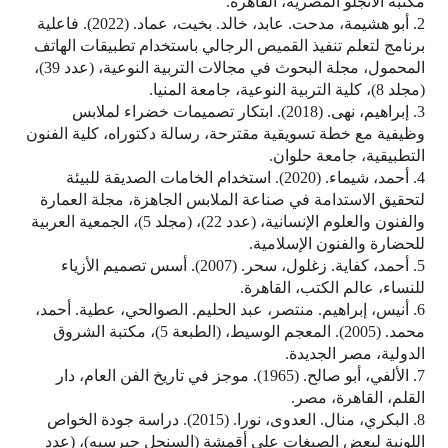
مكتبة الأنجلو المصرية، القاهرة.
2. أبو هشيمة، مدحت. عابد، خالد. بخيت، عماد. (2022). فاعلية
برنامج لتعلم تنفيذ القميص الرجالي باستخدام تطبيقات الهاتف
المحمول، مجلة البحوث في مجالات التربية النوعية، (عدد 39)،
(مجلد 8)، كلية التربية النوعية، جامعة المنيا.
3. إبراهيم، نهى. (2018). ابتكار تصميمات خضراء لملابس
وظيفية مع خطة تسويقية مقترحة، رسالة دكتوراه، كلية الفنون
التطبيقية، جامعة حلوان.
4. أحمد، شيماء. (2020). استخدام الخامات الصديقة للبيئة
لتحقيق الاستدامة في صناعة الملابس الجاهزة، مجلة العمارة
والفنون والعلوم الإنسانية، (عدد 22)، (مجلد 5)، الجمعية العربية
للحضارة والفنون الإسلامية.
5. أحمد، كفاية. زغلول، سحر. (2007). أسس تصميم الأزياء
للنساء، عالم الكتب، القاهرة.
6. أنيس، إبراهيم. منتصر، عبد الحليم. الصوالحي، عطية. أحمد،
محمد. (2005). المعجم الوسيط، (الطبعة 5)، مكتبة الشروق
الدولية، مصر الجديدة.
7. الألفي، أبو صالح. (1965). موجز في تاريخ الفن العام، دار
القلم، القاهرة، مصر.
8. البكري، منال. العدوى، نورا. (2015). دراسة جودة الخواص
اللونية لبعض الصبغات على أقمشة (السنجل جيرسيه)، (عدد