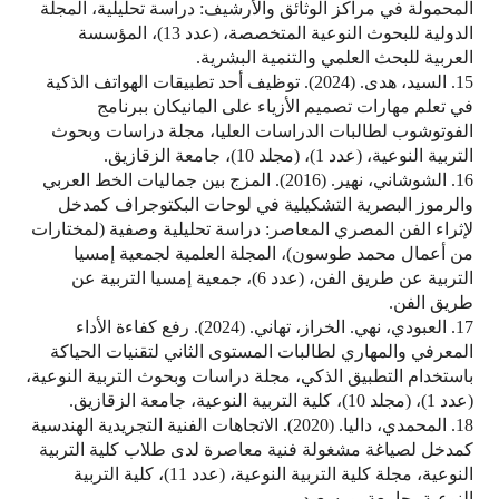
المحمولة في مراكز الوثائق والأرشيف: دراسة تحليلية، المجلة
الدولية للبحوث النوعية المتخصصة، (عدد 13)، المؤسسة
العربية للبحث العلمي والتنمية البشرية.
15. السيد، هدى. (2024). توظيف أحد تطبيقات الهواتف الذكية
في تعلم مهارات تصميم الأزياء على المانيكان ببرنامج
الفوتوشوب لطالبات الدراسات العليا، مجلة دراسات وبحوث
التربية النوعية، (عدد 1)، (مجلد 10)، جامعة الزقازيق.
16. الشوشاني، نهير. (2016). المزج بين جماليات الخط العربي
والرموز البصرية التشكيلية في لوحات البكتوجراف كمدخل
لإثراء الفن المصري المعاصر: دراسة تحليلية وصفية (لمختارات
من أعمال محمد طوسون)، المجلة العلمية لجمعية إمسيا
التربية عن طريق الفن، (عدد 6)، جمعية إمسيا التربية عن
طريق الفن.
17. العبودي، نهي. الخراز، تهاني. (2024). رفع كفاءة الأداء
المعرفي والمهاري لطالبات المستوى الثاني لتقنيات الحياكة
باستخدام التطبيق الذكي، مجلة دراسات وبحوث التربية النوعية،
(عدد 1)، (مجلد 10)، كلية التربية النوعية، جامعة الزقازيق.
18. المحمدي، داليا. (2020). الاتجاهات الفنية التجريدية الهندسية
كمدخل لصياغة مشغولة فنية معاصرة لدى طلاب كلية التربية
النوعية، مجلة كلية التربية النوعية، (عدد 11)، كلية التربية
النوعية، جامعة بورسعيد.