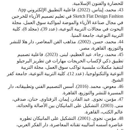
للحضارة والفنون الإسلامية.
43. محمد، إيناس. (2022). فاعلية التطبيق الإلكتروني App
Sketch Flat Design Fashion في تعليم تصميم الأزياء للخرجين
في مجال صناعة الأزياء والموضة لمواكبة سوق العمل، مجلة
البحوث في مجالات التربية النوعية، (عدد 39)، (مجلد 8)، كلية
التربية النوعية، جامعة المنيا.
44. محمد، حسن. (2002). مذاهب الفن المعاصر، دار هلا للنشر
والتوزيع، القاهرة، مصر.
45. محمد، رجاء. عبد العظيم، لبنى. (2023). فاعلية تصميم
تطبيق ذكي لإكساب الخريجات مهارات فن تطريز البرجيلو
لتنفيذ مكملات ملبسية تواكب سوق العمل، مجلة التربية
النوعية والتكنولوجيا، (عدد 12)، كلية التربية النوعية، جامعة كفر
الشيخ.
46. معوض، محمد. (2016). أسس التصميم الفني وتطبيقاته، دار
المسيرة للنشر والتوزيع، القاهرة.
47. مؤمن، نجوى. عبد القادر، إيمان. الزفتاوى. حنان، صدقي،
منى. (2003). التشكيل على المانيكان بين الأصالة والحداثة،
عالم الكتب، القاهرة.
48. مؤمن، نجوى. (2001). التشكيل على المانيكان تطوره
عناصره أسسه أساليبه تقناته المعاصرة، دار الفكر العربي،