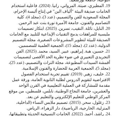
19. المطيري، صيتة. المرواني، رانيا. (2024). فاعلية استخدام
الخامات صديقة البيئة "ألياف البن" في إنتاج ألبسة الإحرام،
المجلة السعودية للفن والتصميم، (عدد 3)، (مجلد 4)، كلية
التصاميم والفنون، جامعة الأميرة نورة بنت عبد الرحمن.
20. النايل، نائلة. النقيب، نسرين. (2025). ابتكار تصميمات
ملبسية للمراهقات بدمج التقنيات الإبداعية للتلبيد مع الخامات
الصديقة للبيئة لتطوير المشروعات الصغيرة، مجلة التصميم
الدولية، (عدد 2)، (مجلد 15)، الجمعية العلمية للمصممين.
21. حسين، هبة. إبراهيم، عبير. السيد، محمد. (2025). الفن
التجريدي التعبيري في ضوء نظرية الحد الأقصى لتصميمات
أقمشة السيدات المطبوعة، مجلة التراث والتصميم، (عدد 25)،
(مجلد 5)، الجمعية العربية للحضارة والفنون الإسلامية.
22. خليف، زهير. (2019). تقييم تجربة استخدام الفصول
الافتراضية لتقويم الدروس لطلبة الثانوية العامة، ورقة عمل
مقدمة للمشاركة في العملية التعليمية في القرن الواحد
والعشرين، جامعة النجاح الوطنية، نابلس، فلسطين، من موقع
المركز الوطني للتعليم الإلكتروني والتعليم عن بعد.
23. زغلول، سحر. (2015). تصميم ملابس النساء (الداخلية،
المنزلية، الخارجية، الرياضية)، دار الزهراء، الرياض.
24. راشد، أحمد. (2022). الخامات النسيجية الحديثة وتطبيقاتها،