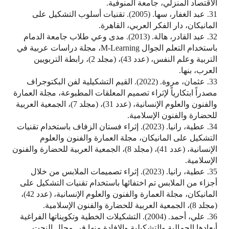
الاقتصاد المنزلي، جامعة المنوفية.
31. عبد الغفار، سها. (2005). تقنيات أسلوب التشكيل على
المانيكان، دار الفكر العربي، القاهرة.
32. عبد القادر، هالة. (2013). مدى وعي طلاب جامعة الدمام
باستخدام التعلم الجوال M-Learning، مجلة دراسات عربية في
التربية وعلم النفس، (عدد 43)، (مجلد 2)، رابطة التربويين
العرب، بنها.
33. عثمان، مروة. (2022). القيم التشكيلية لفن البكتوجراف
مصدراً ابتكارياً لإثراء تصميم المعلقات المطبوعة، مجلة العمارة
والفنون والعلوم الإنسانية، (عدد 31)، (مجلد 7)، الجمعية العربية
للحضارة والفنون الإسلامية.
34. عطية، رانيا. (2023). إثراء فستان الزفاف باستخدام تقنيات
التشكيل على المانيكان، مجلة العمارة والفنون والعلوم
الإنسانية، (عدد 41)، (مجلد 8)، الجمعية العربية للحضارة والفنون
الإسلامية.
35. عطية، رانيا. (2023). إثراء تصميمات الملابس من خلال
أجزاء من الملابس تم اختفائها باستخدام تقنيات التشكيل على
المانيكان، مجلة العمارة والفنون والعلوم الإنسانية، (عدد 42)،
(مجلد 8)، الجمعية العربية للحضارة والفنون الإسلامية.
36. علي، أحمد. (2004). التشكيلات الخطية وتكويناتها الفراغية
أبعادها الجمالية والتشكيلية والإفادة منها في مجال النحت