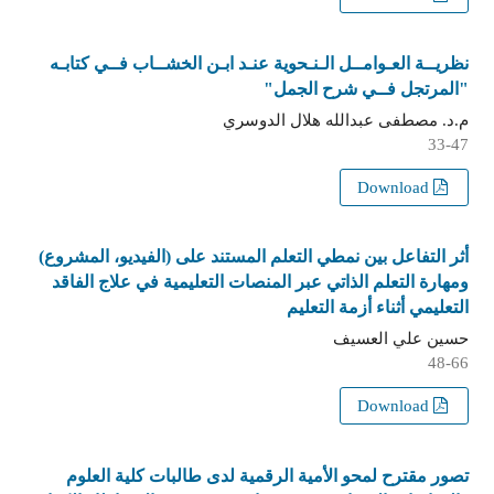
نظريــة العـوامــل الـنـحوية عنـد ابـن الخشــاب فــي كتابـه
"المرتجل فــي شرح الجمل"
م.د. مصطفى عبدالله هلال الدوسري
33-47
Download
أثر التفاعل بين نمطي التعلم المستند على (الفيديو، المشروع)
ومهارة التعلم الذاتي عبر المنصات التعليمية في علاج الفاقد
التعليمي أثناء أزمة التعليم
حسين علي العسيف
48-66
Download
تصور مقترح لمحو الأمية الرقمية لدى طالبات كلية العلوم