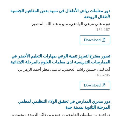
دور معلمات رياض الأطفال في تنمية بعض المفاهيم الجنسية
لأطفال الروضة
نوره علي مرعي الوادعي، منيرة عبد الله المنصور
174-187
Download
تصور مقترح لتعزيز تنمية الوعي بمهارات التعليم الأخضر في
الممارسات التدريسية لدى معلمات العلوم بالمرحلة الابتدائية
أ.د. لبنى حسين راشد العجمي، د. منى مطر أحمد الزهراني
188-205
Download
دور مديري المدارس في تحقيق الولاء التنظيمي لمعلمي
المرحلة الثانوية بمدينة جدة
د. احمد بن سليمان الفايدي، د. حمزة بن ذاكر الزبيدي، بخيت بن