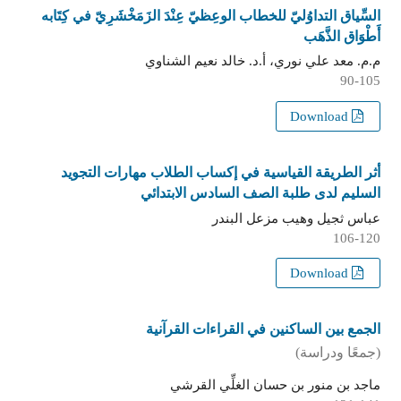
السِّياق التداوُليّ للخطاب الوعِظيّ عِنْدَ الزَمَخْشَرِيّ في كِتَابه
أَطْوَاق الذَّهَب
م.م. معد علي نوري، أ.د. خالد نعيم الشناوي
90-105
Download
أثر الطريقة القياسية في إكساب الطلاب مهارات التجويد
السليم لدى طلبة الصف السادس الابتدائي
عباس ثجيل وهيب مزعل البندر
106-120
Download
الجمع بين الساكنين في القراءات القرآنية
(جمعًا ودراسة)
ماجد بن منور بن حسان الغلِّي القرشي