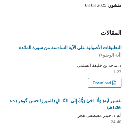
منشور:
2025-03-08
المقالات
التطبيقات الأصولية على الآية السادسة من سورة المائدة
(آية الوضوء)
د. ماجد بن خليفة السلمي
1-23
Download
تفسير آية( وَأَوۡحَىٰ رَبُّكَ إِلَى ٱلنَّحۡلِ) للميرزا حسن گوهر (ت:
1266هـ)
أ.م.د. حيدر مصطفى هجر
24-40