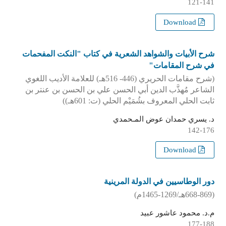
121-141
Download
شرح الأبيات والشواهد الشعرية في كتاب "النكت المفحمات
في شرح المقامات"
(شرح مقامات الحريري (446- 516هـ) للعلامة الأديب اللغوي
الشاعر مُهذَّب الدين أبي الحسن علي بن الحسن بن عنتر بن
ثابت الحلي المعروف بشُمَيْم الحلي (ت: 601هـ))
د. يسري حمدان عوض المـحمدي
142-176
Download
دور الوطاسيين في الدولة المرينية
(668-869هـ/1269-1465م)
م.د. محمود عاشور عبيد
177-188