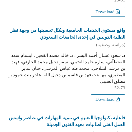
25-51
Download
واقع مستوى الخدمات الجامعية وسُبُل تحسينها من وجهة نظر
الطلبة الدوليين في إحدى الجامعات السعودي
(دراسة وصفية)
د. سعود غسان أحمد البشر ، د. خالد محمد القحيز ، ابتسام سعد
القحطآني، ساره حامد العتيبي، سفر دخيل محمد الحارثي، فهيد
بن مرشد الشلاحي، محمد طه عباس المرسي، حنان ساير
المطيري، مها بنت فهد بن قاسم بن دخيل الله، هاجر بنت حمود بن
مطلق العتيبي
52-73
Download
فاعلية تكنولوجيا التعليم في تنمية المهارات في عناصر واسس
العمل الفني لطالبات معهد الفنون الجميلة