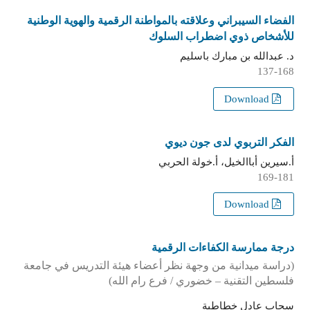
الفضاء السيبراني وعلاقته بالمواطنة الرقمية والهوية الوطنية
للأشخاص ذوي اضطراب السلوك
د. عبدالله بن مبارك باسليم
137-168
Download
الفكر التربوي لدى جون ديوي
أ.سيرين أباالخيل، أ.خولة الحربي
169-181
Download
درجة ممارسة الكفاءات الرقمية
(دراسة ميدانية من وجهة نظر أعضاء هيئة التدريس في جامعة
فلسطين التقنية – خضوري / فرع رام الله)
سحاب عادل خطاطبة